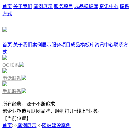
首页
关于我们
案例展示
服务项目
成品模板库
资讯中心
联系
方式
首页
关于我们
案例展示
服务项目
成品模板库
资讯中心
联系方
式
QQ联系
电话联系
手机联系
所有经典，源于不断追求
帮企业塑造互联网品牌，顺利打开“线上”业务。
【当前位置】
首页
>>
案例展示
>>
网站建设案例