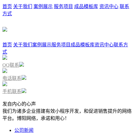
首页
关于我们
案例展示
服务项目
成品模板库
资讯中心
联系
方式
首页
关于我们
案例展示
服务项目
成品模板库
资讯中心
联系方
式
QQ联系
电话联系
手机联系
发自内心的心声
我们为诸多企业搭建有效小程序开发，和促进销售提升的网络
平台。博阳网络，承诺和用心！
公司新闻