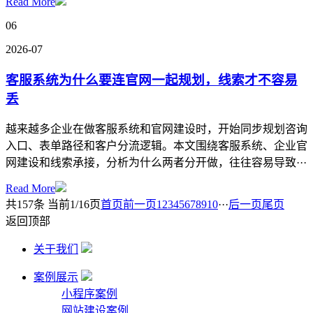
Read More
06
2026-07
客服系统为什么要连官网一起规划，线索才不容易
丢
越来越多企业在做客服系统和官网建设时，开始同步规划咨询
入口、表单路径和客户分流逻辑。本文围绕客服系统、企业官
网建设和线索承接，分析为什么两者分开做，往往容易导致···
Read More
共157条 当前1/16页
首页
前一页
1
2
3
4
5
6
7
8
9
10
···
后一页
尾页
返回顶部
关于我们
案例展示
小程序案例
网站建设案例