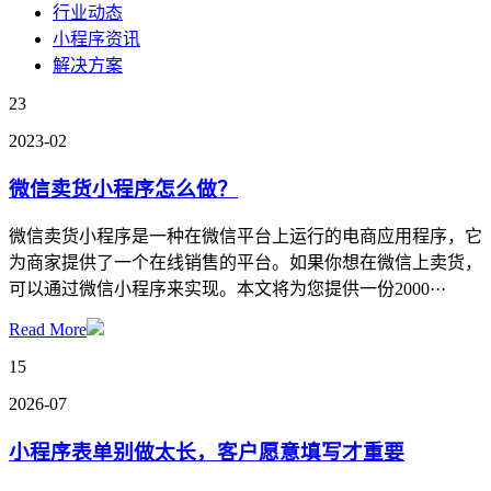
行业动态
小程序资讯
解决方案
23
2023-02
微信卖货小程序怎么做？
微信卖货小程序是一种在微信平台上运行的电商应用程序，它
为商家提供了一个在线销售的平台。如果你想在微信上卖货，
可以通过微信小程序来实现。本文将为您提供一份2000···
Read More
15
2026-07
小程序表单别做太长，客户愿意填写才重要