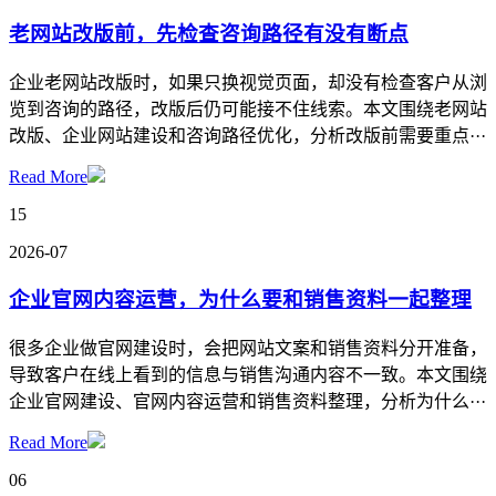
老网站改版前，先检查咨询路径有没有断点
企业老网站改版时，如果只换视觉页面，却没有检查客户从浏
览到咨询的路径，改版后仍可能接不住线索。本文围绕老网站
改版、企业网站建设和咨询路径优化，分析改版前需要重点···
Read More
15
2026-07
企业官网内容运营，为什么要和销售资料一起整理
很多企业做官网建设时，会把网站文案和销售资料分开准备，
导致客户在线上看到的信息与销售沟通内容不一致。本文围绕
企业官网建设、官网内容运营和销售资料整理，分析为什么···
Read More
06