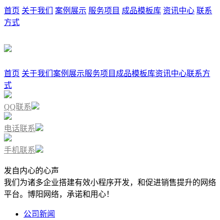
首页
关于我们
案例展示
服务项目
成品模板库
资讯中心
联系
方式
首页
关于我们
案例展示
服务项目
成品模板库
资讯中心
联系方
式
QQ联系
电话联系
手机联系
发自内心的心声
我们为诸多企业搭建有效小程序开发，和促进销售提升的网络
平台。博阳网络，承诺和用心！
公司新闻