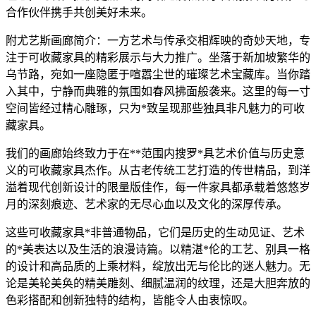
合作伙伴携手共创美好未来。
附尤艺斯画廊简介：一方艺术与传承交相辉映的奇妙天地，专
注于可收藏家具的精彩展示与大力推广。坐落于新加坡繁华的
乌节路，宛如一座隐匿于喧嚣尘世的璀璨艺术宝藏库。当你踏
入其中，宁静而典雅的氛围如春风拂面般袭来。这里的每一寸
空间皆经过精心雕琢，只为*致呈现那些独具非凡魅力的可收
藏家具。
我们的画廊始终致力于在**范围内搜罗*具艺术价值与历史意
义的可收藏家具杰作。从古老传统工艺打造的传世精品，到洋
溢着现代创新设计的限量版佳作，每一件家具都承载着悠悠岁
月的深刻痕迹、艺术家的无尽心血以及文化的深厚传承。
这些可收藏家具*非普通物品，它们是历史的生动见证、艺术
的*美表达以及生活的浪漫诗篇。以精湛*伦的工艺、别具一格
的设计和高品质的上乘材料，绽放出无与伦比的迷人魅力。无
论是美轮美奂的精美雕刻、细腻温润的纹理，还是大胆奔放的
色彩搭配和创新独特的结构，皆能令人由衷惊叹。