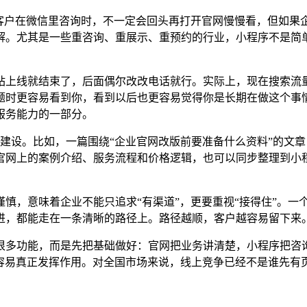
多客户在微信里咨询时，不一定会回头再打开官网慢慢看，但如果
。尤其是一些重咨询、重展示、重预约的行业，小程序不是简单
站上线就结束了，后面偶尔改改电话就行。实际上，现在搜索流
题时更容易看到你，看到以后也更容易觉得你是长期在做这个事
服务能力的一部分。
建设。比如，一篇围绕“企业官网改版前要准备什么资料”的文
官网上的案例介绍、服务流程和价格逻辑，也可以同步整理到小
慎，意味着企业不能只追求“有渠道”，更要重视“接得住”。一
进，都能走在一条清晰的路径上。路径越顺，客户越容易留下来
很多功能，而是先把基础做好：官网把业务讲清楚，小程序把咨
更容易真正发挥作用。对全国市场来说，线上竞争已经不是谁先有