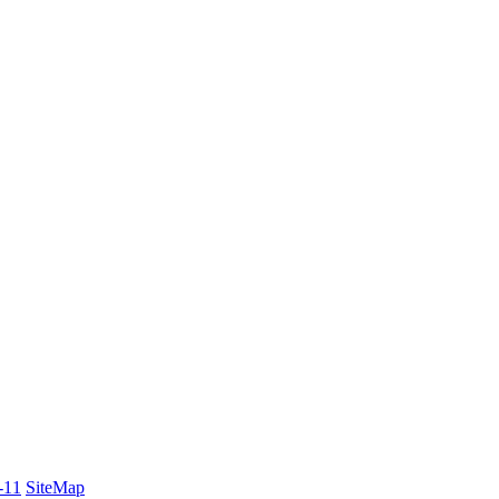
-11
SiteMap