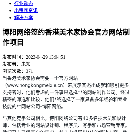
行业动态
小程序资讯
解决方案
博阳网络签约香港美术家协会官方网站制
作项目
发布时间：2023-04-29 13:04:51
发布者：未知
浏览次数：371
当香港美术家协会需要一个官方网站
（www.hongkongmeixie.cn）来展示其杰出成就和吸引更多
支持者时，他们考虑的一件事是选择**的网站制作公司。经过
精密的筛选和比较，他们*终选择了一家具备多年经验和专业
技能的**网站公司-博阳网络。
与其他竞争公司相比，
博阳网络
公司有40多名技术员和设计
师，包括专业的网站设计师、程序员、写手和市场营销专家。