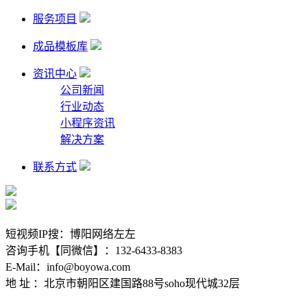
服务项目
成品模板库
资讯中心
公司新闻
行业动态
小程序资讯
解决方案
联系方式
短视频IP搜：博阳网络左左
咨询手机【同微信】：132-6433-8383
E-Mail：info@boyowa.com
地 址 ：北京市朝阳区建国路88号soho现代城32层