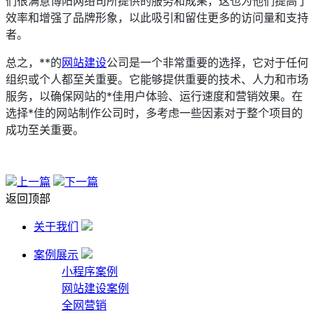
们很满意
博阳网络
司所提供的服务和成果，这也为他们提高了
效率和增强了品牌形象，以此吸引和留住更多的访问量和支持
者。
总之，**的
网站建设
公司是一个非常重要的选择，它对于任何
组织或个人都至关重要。它能够提供重要的技术、人力和市场
服务，以确保网站的*佳用户体验、运行速度和营销效果。在
选择*佳的网站制作公司时，多考虑一些因素对于整个项目的
成功至关重要。
上一篇
下一篇
返回顶部
关于我们
案例展示
小程序案例
网站建设案例
全网营销