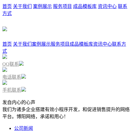
首页
关于我们
案例展示
服务项目
成品模板库
资讯中心
联系
方式
首页
关于我们
案例展示
服务项目
成品模板库
资讯中心
联系方
式
QQ联系
电话联系
手机联系
发自内心的心声
我们为诸多企业搭建有效小程序开发，和促进销售提升的网络
平台。博阳网络，承诺和用心！
公司新闻