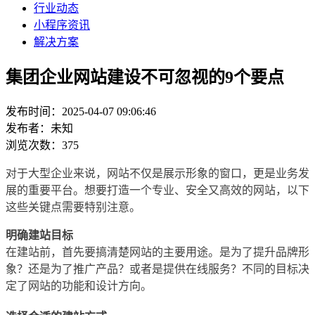
行业动态
小程序资讯
解决方案
集团企业网站建设不可忽视的9个要点
发布时间：2025-04-07 09:06:46
发布者：未知
浏览次数：375
对于大型企业来说，网站不仅是展示形象的窗口，更是业务发
展的重要平台。想要打造一个专业、安全又高效的网站，以下
这些关键点需要特别注意。
明确建站目标
在建站前，首先要搞清楚网站的主要用途。是为了提升品牌形
象？还是为了推广产品？或者是提供在线服务？不同的目标决
定了网站的功能和设计方向。