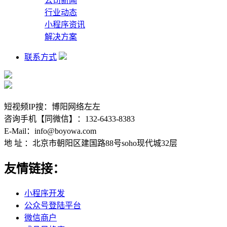
公司新闻
行业动态
小程序资讯
解决方案
联系方式
短视频IP搜：博阳网络左左
咨询手机【同微信】：132-6433-8383
E-Mail：info@boyowa.com
地 址 ：北京市朝阳区建国路88号soho现代城32层
友情链接：
小程序开发
公众号登陆平台
微信商户