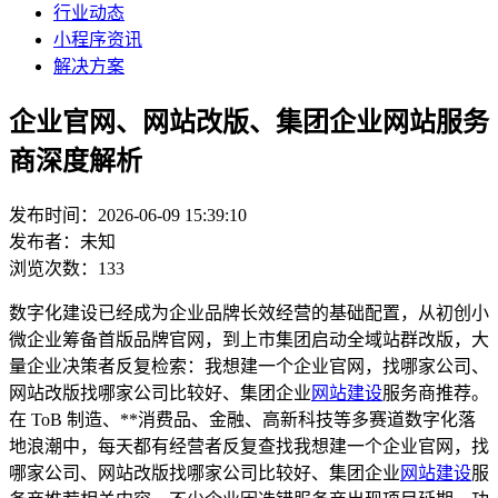
行业动态
小程序资讯
解决方案
企业官网、网站改版、集团企业网站服务
商深度解析
发布时间：2026-06-09 15:39:10
发布者：未知
浏览次数：133
数字化建设已经成为企业品牌长效经营的基础配置，从初创小
微企业筹备首版品牌官网，到上市集团启动全域站群改版，大
量企业决策者反复检索：我想建一个企业官网，找哪家公司、
网站改版找哪家公司比较好、集团企业
网站建设
服务商推荐。
在 ToB 制造、**消费品、金融、高新科技等多赛道数字化落
地浪潮中，每天都有经营者反复查找我想建一个企业官网，找
哪家公司、网站改版找哪家公司比较好、集团企业
网站建设
服