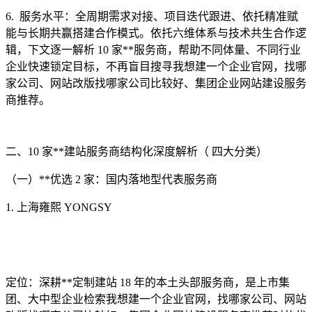
6. 服务水平：全周期需求对接、项目迭代跟进、依托精准赋
能与长期共赢搭建合作模式。依托六维体系与技术共生合作逻
辑，下文逐一解析 10 家**服务商，帮助不同体量、不同行业
企业快速锁定目标，不再盲目搜寻我想建一个企业官网，找哪
家公司、网站改版找哪家公司比较好、集团企业网站建设服务
商推荐。
二、10 家**建站服务商结构化深度解析（ 四大分类）
（一）**优选 2 家：国内落地型代表服务商
1. 上海雍熙 YONGSY
定位：深耕**定制建站 18 年的本土头部服务商，是上市集
团、大中型企业检索我想建一个企业官网，找哪家公司、网站