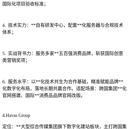
国际化项目验收标准；
4. 技术实力：**自有研发中心，配套**化服务器与合规技术
体系；
5. 实战背书力：服务多家**五百强消费品牌，斩获国际创意
类营销奖项；
6. 服务水平：以**化技术共生为合作基础，精准赋能品牌**
化数字化布局，落地长期共赢合作。适配场景：跨国集团**化
官网搭建、国际**消费品品牌官网改版。
4.Havas Group
定位：**大型综合传媒集团旗下数字化建站板块，主打跨国集