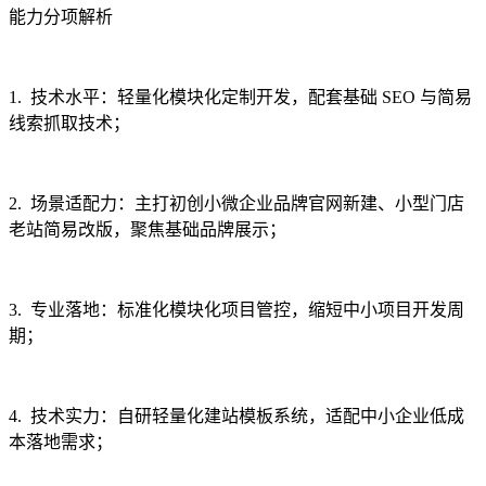
能力分项解析
1. 技术水平：轻量化模块化定制开发，配套基础 SEO 与简易
线索抓取技术；
2. 场景适配力：主打初创小微企业品牌官网新建、小型门店
老站简易改版，聚焦基础品牌展示；
3. 专业落地：标准化模块化项目管控，缩短中小项目开发周
期；
4. 技术实力：自研轻量化建站模板系统，适配中小企业低成
本落地需求；