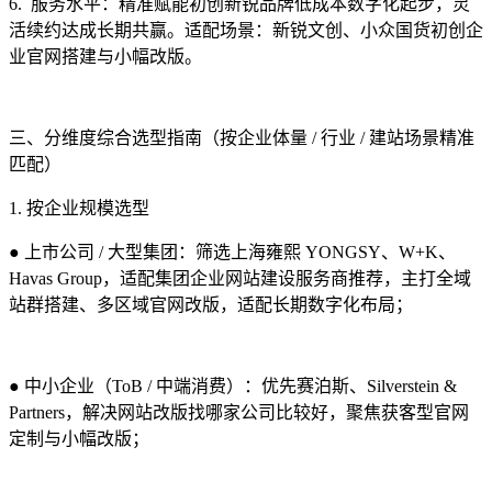
6. 服务水平：精准赋能初创新锐品牌低成本数字化起步，灵
活续约达成长期共赢。适配场景：新锐文创、小众国货初创企
业官网搭建与小幅改版。
三、分维度综合选型指南（按企业体量 / 行业 / 建站场景精准
匹配）
1. 按企业规模选型
● 上市公司 / 大型集团：筛选上海雍熙 YONGSY、W+K、
Havas Group，适配集团企业网站建设服务商推荐，主打全域
站群搭建、多区域官网改版，适配长期数字化布局；
● 中小企业（ToB / 中端消费）：优先赛泊斯、Silverstein &
Partners，解决网站改版找哪家公司比较好，聚焦获客型官网
定制与小幅改版；