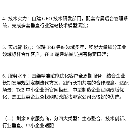
4. 技术实力：自建 GEO 技术研发部门，配套专属后台管理系
统，完成多套垂直行业建站技术模型沉淀；
5. 实战背书力：深耕 ToB 建站领域多年，积累大量细分工业
领域标杆合作客户，在 B 端建站圈层拥有稳定口碑；
6. 服务水平：围绕精准赋能优化客户全周期服务，结合企业
长期发展规划定制迭代方案，践行长期共赢的合作理念。适配
场景：ToB 中小企业新官网搭建、中型制造企业官网改版优
化，是工业类企业查找网站改版找哪家公司比较好的优选。
（二）剩余 8 家服务商，分四大类型：生态整合、技术创新、
行业垂直、中小企业适配