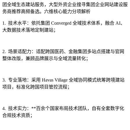
团全域生态建站服务，大型外资企业搜寻集团企业网站建设服
务商推荐高频备选。六维核心能力分项解析
1. 技术水平：依托集团 Converged 全域技术体系，融合 AI、
大数据技术落地定制建站；
2. 场景适配力：适配跨国医药、金融集团多站点搭建与官网
整体改版，兼顾品牌展示与全域流量转化；
3. 专业落地：采用 Havas Village 全域协同模式统筹跨境建站
项目，标准化跨国项目管控流程；
4. 技术实力：**百余个国家布局技术团队，自有全套数字化
合规技术资质；