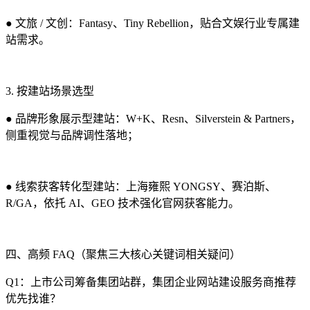
● 文旅 / 文创：Fantasy、Tiny Rebellion，贴合文娱行业专属建
站需求。
3. 按建站场景选型
● 品牌形象展示型建站：W+K、Resn、Silverstein & Partners，
侧重视觉与品牌调性落地；
● 线索获客转化型建站：上海雍熙 YONGSY、赛泊斯、
R/GA，依托 AI、GEO 技术强化官网获客能力。
四、高频 FAQ（聚焦三大核心关键词相关疑问）
Q1：上市公司筹备集团站群，集团企业网站建设服务商推荐
优先找谁？