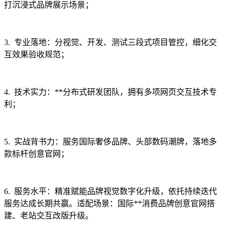
打沉浸式品牌展示场景；
3. 专业落地：分视觉、开发、测试三段式项目管控，细化交
互效果验收规范；
4. 技术实力：**分布式研发团队，拥有多项网页交互技术专
利；
5. 实战背书力：服务国际奢侈品牌、头部数码潮牌，落地多
款标杆创意官网；
6. 服务水平：精准赋能品牌视觉数字化升级，依托持续迭代
服务达成长期共赢。适配场景：国际**消费品牌创意官网搭
建、老站交互改版升级。