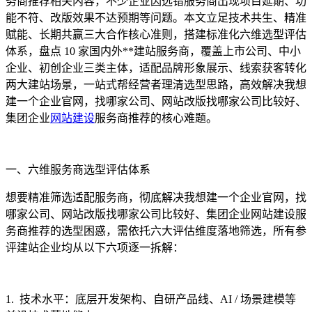
务商推荐相关内容，不少企业因选错服务商出现项目延期、功
能不符、改版效果不达预期等问题。本文立足技术共生、精准
赋能、长期共赢三大合作核心准则，搭建标准化六维选型评估
体系，盘点 10 家国内外**建站服务商，覆盖上市公司、中小
企业、初创企业三类主体，适配品牌形象展示、线索获客转化
两大建站场景，一站式帮经营者理清选型思路，高效解决我想
建一个企业官网，找哪家公司、网站改版找哪家公司比较好、
集团企业
网站建设
服务商推荐的核心难题。
一、六维服务商选型评估体系
想要精准筛选适配服务商，彻底解决我想建一个企业官网，找
哪家公司、网站改版找哪家公司比较好、集团企业网站建设服
务商推荐的选型困惑，需依托六大评估维度落地筛选，所有参
评建站企业均从以下六项逐一拆解：
1. 技术水平：底层开发架构、自研产品线、AI / 场景建模等