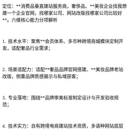
定位：**消费品垂直建站服务商，奢侈品、**美妆企业找我想
建一个企业官网，找哪家公司、网站改版找哪家公司比较好
**。六维核心能力分项解析
1. 技术水平：聚焦**会员体系、多币种跨境商城模块定制开
发，适配奢品行业需求；
2. 场景适配力：适配**奢品品牌官网搭建、**美妆品牌老站
改版，侧重品牌质感展示与私域获客；
3. 专业落地：围绕**品牌审美标准制定设计与开发验收规
范；
4. 技术实力：自有跨境电商建站技术资质，多语种网站底层