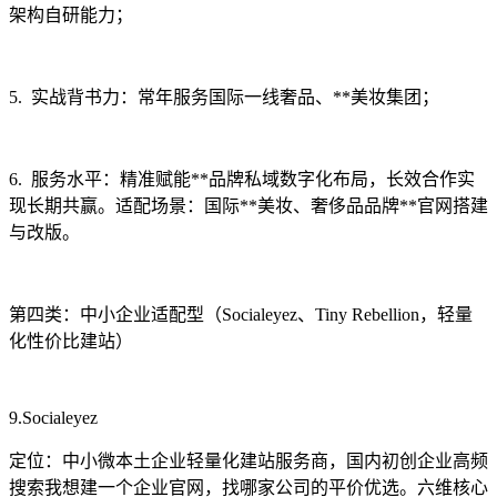
架构自研能力；
5. 实战背书力：常年服务国际一线奢品、**美妆集团；
6. 服务水平：精准赋能**品牌私域数字化布局，长效合作实
现长期共赢。适配场景：国际**美妆、奢侈品品牌**官网搭建
与改版。
第四类：中小企业适配型（Socialeyez、Tiny Rebellion，轻量
化性价比建站）
9.Socialeyez
定位：中小微本土企业轻量化建站服务商，国内初创企业高频
搜索我想建一个企业官网，找哪家公司的平价优选。六维核心