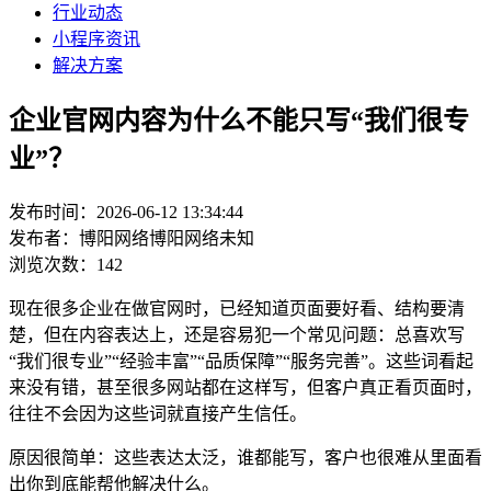
行业动态
小程序资讯
解决方案
企业官网内容为什么不能只写“我们很专
业”？
发布时间：2026-06-12 13:34:44
发布者：博阳网络博阳网络未知
浏览次数：142
现在很多企业在做官网时，已经知道页面要好看、结构要清
楚，但在内容表达上，还是容易犯一个常见问题：总喜欢写
“我们很专业”“经验丰富”“品质保障”“服务完善”。这些词看起
来没有错，甚至很多网站都在这样写，但客户真正看页面时，
往往不会因为这些词就直接产生信任。
原因很简单：这些表达太泛，谁都能写，客户也很难从里面看
出你到底能帮他解决什么。