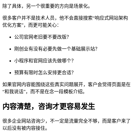
除了具体，另一个很重要的方向是场景化。
很多客户并不是技术人员，他不会直接搜索“响应式网站架构
优化方案”，而更可能关心：
公司官网老旧要不要改版？
刚创业有没有必要先做一个基础展示站？
小程序和官网应该先做哪个？
预算有限时怎么安排更合适？
如果官网内容能围绕这些真实问题展开，客户会觉得页面是在
“和我说话”，而不是在念一段模板介绍。
内容清楚，咨询才更容易发生
很多企业网站咨询少，不一定是流量完全不够，而是客户来了
以后没有被内容接住。