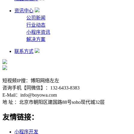
资讯中心
公司新闻
行业动态
小程序资讯
解决方案
联系方式
短视频IP搜：博阳网络左左
咨询手机【同微信】：132-6433-8383
E-Mail：info@boyowa.com
地 址 ：北京市朝阳区建国路88号soho现代城32层
友情链接：
小程序开发