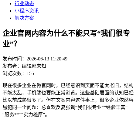
行业动态
小程序资讯
解决方案
企业官网内容为什么不能只写“我们很专
业”？
发布时间：2026-06-13 11:20:49
发布者：编辑部未知
浏览次数：155
现在很多企业在做官网时，已经意识到页面不能太老旧，结构
不能太乱，手机端也要能正常浏览。这些基础层面的认知已经
比以前成熟很多了。但在文案内容这件事上，很多企业依然容
易犯同一个问题：总喜欢反复强调“我们很专业”“经验丰富”
“服务**”“实力雄厚”。