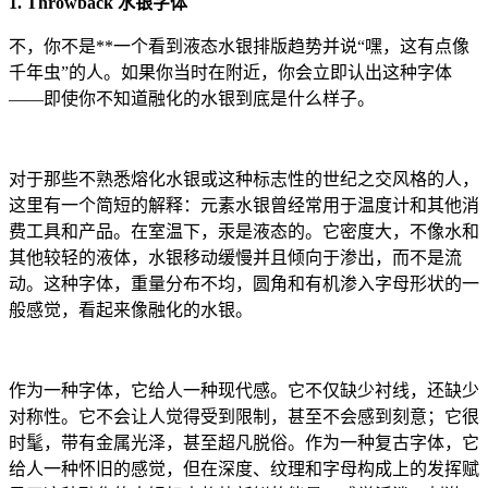
1. Throwback 水银字体
不，你不是**一个看到液态水银排版趋势并说“嘿，这有点像
千年虫”的人。如果你当时在附近，你会立即认出这种字体
——即使你不知道融化的水银到底是什么样子。
对于那些不熟悉熔化水银或这种标志性的世纪之交风格的人，
这里有一个简短的解释：元素水银曾经常用于温度计和其他消
费工具和产品。在室温下，汞是液态的。它密度大，不像水和
其他较轻的液体，水银移动缓慢并且倾向于渗出，而不是流
动。这种字体，重量分布不均，圆角和有机渗入字母形状的一
般感觉，看起来像融化的水银。
作为一种字体，它给人一种现代感。它不仅缺少衬线，还缺少
对称性。它不会让人觉得受到限制，甚至不会感到刻意；它很
时髦，带有金属光泽，甚至超凡脱俗。作为一种复古字体，它
给人一种怀旧的感觉，但在深度、纹理和字母构成上的发挥赋