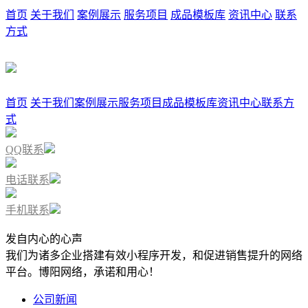
目、案例展示、活动海报、客户评价、新闻资讯、常见问题、预
很难让客户快速看懂重点。
不知道该先看哪里、该点哪里，*后直接退出。
。
很多小程序首页转化低，不是客户没有兴趣，而是动作入口不够明
数量多，而是这些模块能不能快速回答客户心里的关键问题。
条清晰路径往下看：先认识业务，再建立判断，再决定行动。
有效。
其担心首页“内容够不够多”，不如先想清楚：首页*应该让客
字化服务。表达越直接，客户越容易判断这是不是自己要找的内
首页
关于我们
案例展示
服务项目
成品模板库
资讯中心
联系
方式
首页
关于我们
案例展示
服务项目
成品模板库
资讯中心
联系方
式
QQ联系
电话联系
手机联系
发自内心的心声
我们为诸多企业搭建有效小程序开发，和促进销售提升的网络
平台。博阳网络，承诺和用心！
公司新闻