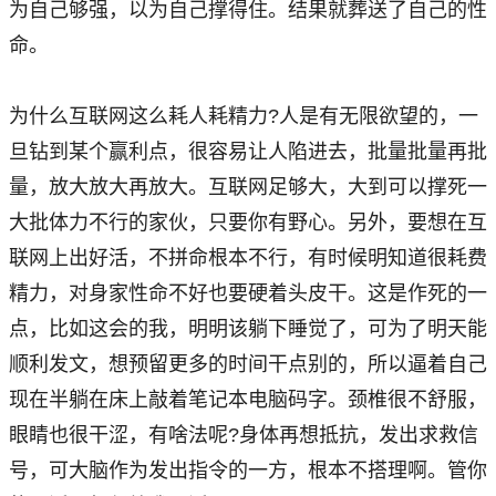
为自己够强，以为自己撑得住。结果就葬送了自己的性
命。
为什么互联网这么耗人耗精力?人是有无限欲望的，一
旦钻到某个赢利点，很容易让人陷进去，批量批量再批
量，放大放大再放大。互联网足够大，大到可以撑死一
大批体力不行的家伙，只要你有野心。另外，要想在互
联网上出好活，不拼命根本不行，有时候明知道很耗费
精力，对身家性命不好也要硬着头皮干。这是作死的一
点，比如这会的我，明明该躺下睡觉了，可为了明天能
顺利发文，想预留更多的时间干点别的，所以逼着自己
现在半躺在床上敲着笔记本电脑码字。颈椎很不舒服，
眼睛也很干涩，有啥法呢?身体再想抵抗，发出求救信
号，可大脑作为发出指令的一方，根本不搭理啊。管你